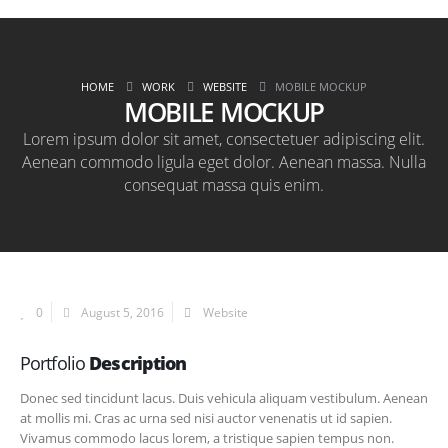
HOME
WORK
WEBSITE
MOBILE MOCKUP
MOBILE MOCKUP
Lorem ipsum dolor sit amet, consectetuer adipiscing elit.
Aenean commodo ligula eget dolor. Aenean massa. Nulla
consequat massa quis enim.
0
August 5, 2016
Website
Portfolio
Description
Donec sed tincidunt lacus. Duis vehicula aliquam vestibulum. Aenean
at mollis mi. Cras ac urna sed nisi auctor venenatis ut id sapien.
Vivamus commodo lacus lorem, a tristique sapien tempus non.