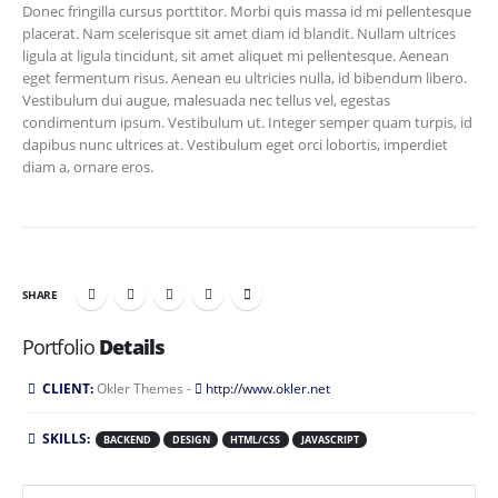
Donec fringilla cursus porttitor. Morbi quis massa id mi pellentesque
placerat. Nam scelerisque sit amet diam id blandit. Nullam ultrices
ligula at ligula tincidunt, sit amet aliquet mi pellentesque. Aenean
eget fermentum risus. Aenean eu ultricies nulla, id bibendum libero.
Vestibulum dui augue, malesuada nec tellus vel, egestas
condimentum ipsum. Vestibulum ut. Integer semper quam turpis, id
dapibus nunc ultrices at. Vestibulum eget orci lobortis, imperdiet
diam a, ornare eros.
SHARE
Portfolio
Details
CLIENT:
Okler Themes -
http://www.okler.net
SKILLS:
BACKEND
DESIGN
HTML/CSS
JAVASCRIPT