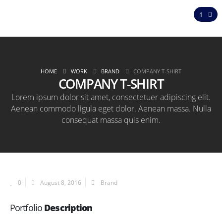
Company T-Shirt
1
HOME
WORK
BRAND
COMPANY T-SHIRT
COMPANY T-SHIRT
Lorem ipsum dolor sit amet, consectetuer adipiscing elit.
Aenean commodo ligula eget dolor. Aenean massa. Nulla
consequat massa quis enim.
0
August 8, 2016
Brand
Portfolio
Description